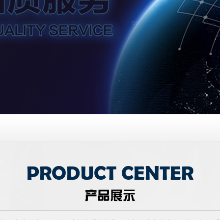
PRODUCT CENTER
产品展示