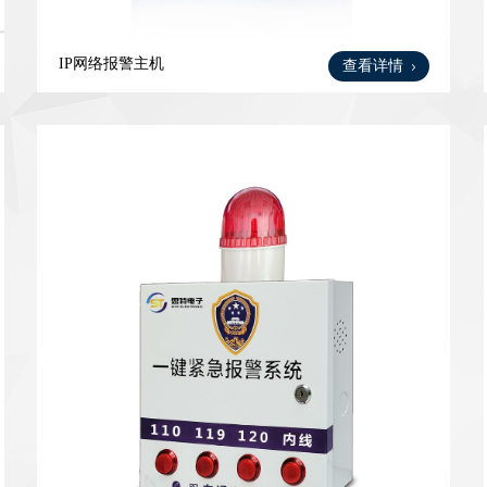
IP网络报警主机
查看详情