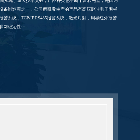
面实现了重大技术突破，产品种类也不断丰富和完善，是国内
设备制造商之一，公司所研发生产的产品有高压脉冲电子围栏
统，TCP/IP.RS485报警系统，激光对射，周界红外报警
网稳定性···