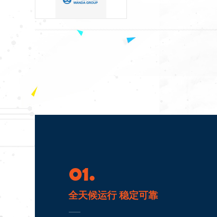
01.
全天候运行 稳定可靠