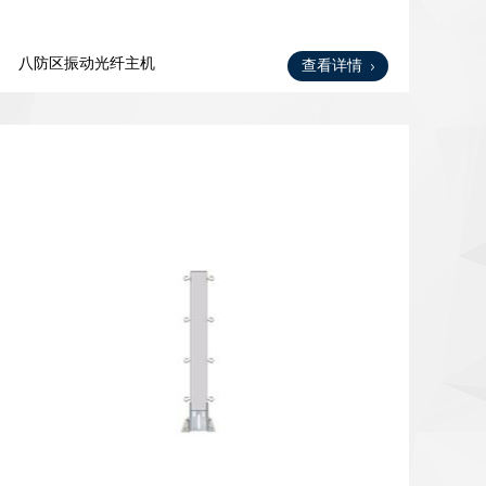
八防区振动光纤主机
查看详情