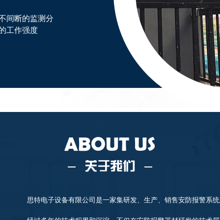
基于
时不间断的监测分
报警
的工作强度
移动
ABOUT US
关于我们
思特电子设备有限公司是一家集研发、生产、销售安防报警系统